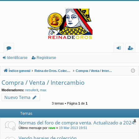
or
de
eg
Identificarse
Registrarse
os
nt
ist
Índice general
Reina de Oros. Coleccionistas de Naipes.
Compra / Venta / Intercambio
ifi
ra
Compra / Venta / Intercambio
ca
rs
Moderadores:
nesuferit
,
max
rs
e
Nuevo Tema
3 temas • Página
1
de
1
e
Temas
Normas del foro de compra venta. Actualizado a 2024.
Último mensaje por
rave
«
19 Mar 2013 19:51
Vendo barajas de colección