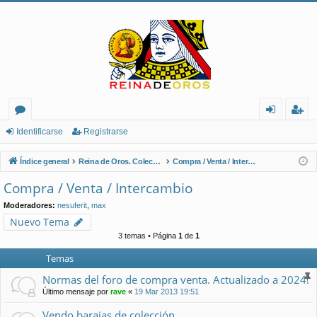
or
de
eg
Identificarse
Registrarse
os
nt
ist
Índice general
Reina de Oros. Coleccionistas de Naipes.
Compra / Venta / Intercambio
ifi
ra
Compra / Venta / Intercambio
ca
rs
Moderadores:
nesuferit
,
max
rs
e
Nuevo Tema
3 temas • Página
1
de
1
e
Temas
Normas del foro de compra venta. Actualizado a 2024.
Último mensaje por
rave
«
19 Mar 2013 19:51
Vendo barajas de colección