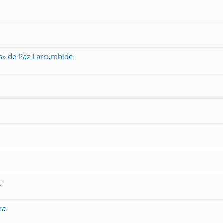
es» de Paz Larrumbide
t
na