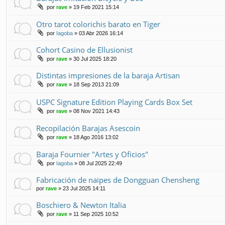
por
rave
» 19 Feb 2021 15:14
Otro tarot colorichis barato en Tiger
por
Iagoba
» 03 Abr 2026 16:14
Cohort Casino de Ellusionist
por
rave
» 30 Jul 2025 18:20
Distintas impresiones de la baraja Artisan
por
rave
» 18 Sep 2013 21:09
USPC Signature Edition Playing Cards Box Set
por
rave
» 08 Nov 2021 14:43
Recopilación Barajas Asescoin
por
rave
» 18 Ago 2016 13:02
Baraja Fournier "Artes y Oficios"
por
Iagoba
» 08 Jul 2025 22:49
Fabricación de naipes de Dongguan Chensheng
por
rave
» 23 Jul 2025 14:11
Boschiero & Newton Italia
por
rave
» 11 Sep 2025 10:52