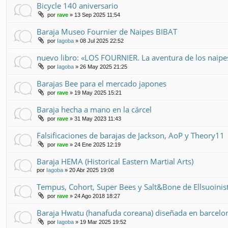
Bicycle 140 aniversario
por
rave
» 13 Sep 2025 11:54
Baraja Museo Fournier de Naipes BIBAT
por
Iagoba
» 08 Jul 2025 22:52
nuevo libro: «LOS FOURNIER. La aventura de los naip
por
Iagoba
» 26 May 2025 21:25
Barajas Bee para el mercado japones
por
rave
» 19 May 2025 15:21
Baraja hecha a mano en la cárcel
por
rave
» 31 May 2023 11:43
Falsificaciones de barajas de Jackson, AoP y Theory11
por
rave
» 24 Ene 2025 12:19
Baraja HEMA (Historical Eastern Martial Arts)
por
Iagoba
» 20 Abr 2025 19:08
Tempus, Cohort, Super Bees y Salt&Bone de Ellsuoinis
por
rave
» 24 Ago 2018 18:27
Baraja Hwatu (hanafuda coreana) diseñada en barcelo
por
Iagoba
» 19 Mar 2025 19:52