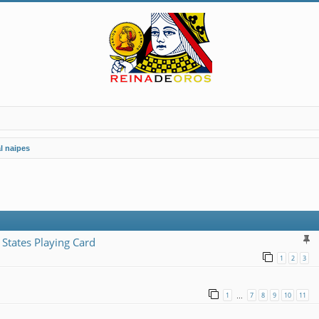
l naipes
 States Playing Card
1
2
3
1
7
8
9
10
11
…