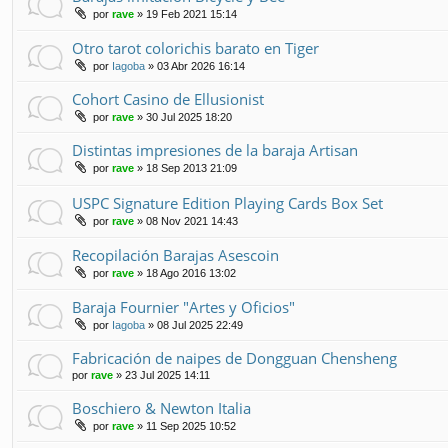
por
rave
» 19 Feb 2021 15:14
Otro tarot colorichis barato en Tiger
por
Iagoba
» 03 Abr 2026 16:14
Cohort Casino de Ellusionist
por
rave
» 30 Jul 2025 18:20
Distintas impresiones de la baraja Artisan
por
rave
» 18 Sep 2013 21:09
USPC Signature Edition Playing Cards Box Set
por
rave
» 08 Nov 2021 14:43
Recopilación Barajas Asescoin
por
rave
» 18 Ago 2016 13:02
Baraja Fournier "Artes y Oficios"
por
Iagoba
» 08 Jul 2025 22:49
Fabricación de naipes de Dongguan Chensheng
por
rave
» 23 Jul 2025 14:11
Boschiero & Newton Italia
por
rave
» 11 Sep 2025 10:52