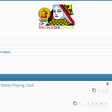
l naipes
 States Playing Card
1
2
3
1
7
8
9
10
11
…