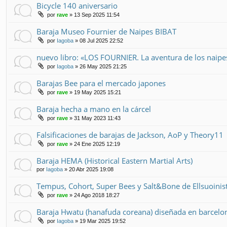
Bicycle 140 aniversario
por
rave
» 13 Sep 2025 11:54
Baraja Museo Fournier de Naipes BIBAT
por
Iagoba
» 08 Jul 2025 22:52
nuevo libro: «LOS FOURNIER. La aventura de los naip
por
Iagoba
» 26 May 2025 21:25
Barajas Bee para el mercado japones
por
rave
» 19 May 2025 15:21
Baraja hecha a mano en la cárcel
por
rave
» 31 May 2023 11:43
Falsificaciones de barajas de Jackson, AoP y Theory11
por
rave
» 24 Ene 2025 12:19
Baraja HEMA (Historical Eastern Martial Arts)
por
Iagoba
» 20 Abr 2025 19:08
Tempus, Cohort, Super Bees y Salt&Bone de Ellsuoinis
por
rave
» 24 Ago 2018 18:27
Baraja Hwatu (hanafuda coreana) diseñada en barcelo
por
Iagoba
» 19 Mar 2025 19:52