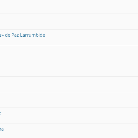
es» de Paz Larrumbide
t
na