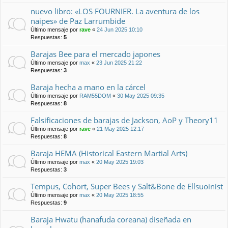
nuevo libro: «LOS FOURNIER. La aventura de los
naipes» de Paz Larrumbide
Último mensaje por
rave
«
24 Jun 2025 10:10
Respuestas:
5
Barajas Bee para el mercado japones
Último mensaje por
max
«
23 Jun 2025 21:22
Respuestas:
3
Baraja hecha a mano en la cárcel
Último mensaje por
RAM55DOM
«
30 May 2025 09:35
Respuestas:
8
Falsificaciones de barajas de Jackson, AoP y Theory11
Último mensaje por
rave
«
21 May 2025 12:17
Respuestas:
8
Baraja HEMA (Historical Eastern Martial Arts)
Último mensaje por
max
«
20 May 2025 19:03
Respuestas:
3
Tempus, Cohort, Super Bees y Salt&Bone de Ellsuoinist
Último mensaje por
max
«
20 May 2025 18:55
Respuestas:
9
Baraja Hwatu (hanafuda coreana) diseñada en