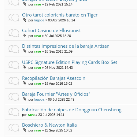
por
rave
» 19 Feb 2021 15:14
Otro tarot colorichis barato en Tiger
por
Iagoba
» 03 Abr 2026 16:14
Cohort Casino de Ellusionist
por
rave
» 30 Jul 2025 18:20
Distintas impresiones de la baraja Artisan
por
rave
» 18 Sep 2013 21:09
USPC Signature Edition Playing Cards Box Set
por
rave
» 08 Nov 2021 14:43
Recopilación Barajas Asescoin
por
rave
» 18 Ago 2016 13:02
Baraja Fournier "Artes y Oficios"
por
Iagoba
» 08 Jul 2025 22:49
Fabricación de naipes de Dongguan Chensheng
por
rave
» 23 Jul 2025 14:11
Boschiero & Newton Italia
por
rave
» 11 Sep 2025 10:52