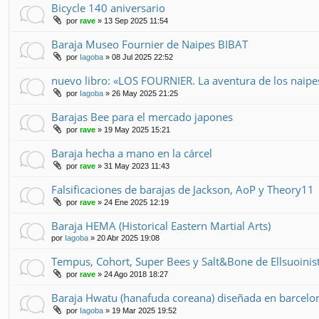
Bicycle 140 aniversario
por
rave
» 13 Sep 2025 11:54
Baraja Museo Fournier de Naipes BIBAT
por
Iagoba
» 08 Jul 2025 22:52
nuevo libro: «LOS FOURNIER. La aventura de los naip
por
Iagoba
» 26 May 2025 21:25
Barajas Bee para el mercado japones
por
rave
» 19 May 2025 15:21
Baraja hecha a mano en la cárcel
por
rave
» 31 May 2023 11:43
Falsificaciones de barajas de Jackson, AoP y Theory11
por
rave
» 24 Ene 2025 12:19
Baraja HEMA (Historical Eastern Martial Arts)
por
Iagoba
» 20 Abr 2025 19:08
Tempus, Cohort, Super Bees y Salt&Bone de Ellsuoinis
por
rave
» 24 Ago 2018 18:27
Baraja Hwatu (hanafuda coreana) diseñada en barcelo
por
Iagoba
» 19 Mar 2025 19:52