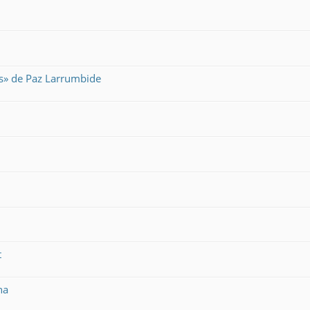
es» de Paz Larrumbide
t
na