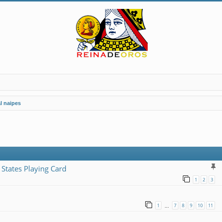
l naipes
 States Playing Card
1
2
3
1
7
8
9
10
11
…