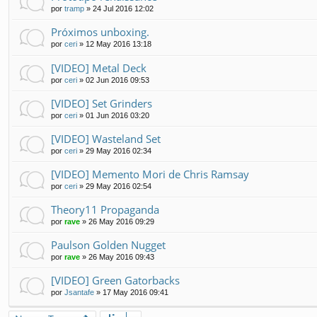
por
tramp
» 24 Jul 2016 12:02
Próximos unboxing.
por
ceri
» 12 May 2016 13:18
[VIDEO] Metal Deck
por
ceri
» 02 Jun 2016 09:53
[VIDEO] Set Grinders
por
ceri
» 01 Jun 2016 03:20
[VIDEO] Wasteland Set
por
ceri
» 29 May 2016 02:34
[VIDEO] Memento Mori de Chris Ramsay
por
ceri
» 29 May 2016 02:54
Theory11 Propaganda
por
rave
» 26 May 2016 09:29
Paulson Golden Nugget
por
rave
» 26 May 2016 09:43
[VIDEO] Green Gatorbacks
por
Jsantafe
» 17 May 2016 09:41