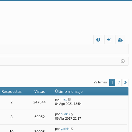
FA
de
eg
Q
nt
ist
ifi
ra
ca
rs
2
1
S
29 temas
rs
e
Respuestas
Vistas
Último mensaje
e
por
max
2
247344
04 Ago 2021 18:54
por
n3ok3
8
59052
08 Abr 2017 22:17
por
yarbis
10
70008