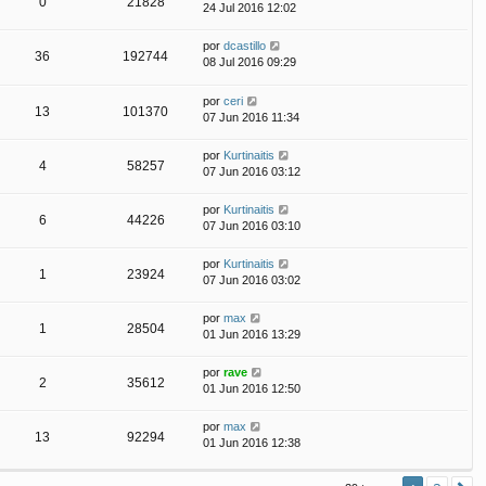
0
21828
24 Jul 2016 12:02
por
dcastillo
36
192744
08 Jul 2016 09:29
por
ceri
13
101370
07 Jun 2016 11:34
por
Kurtinaitis
4
58257
07 Jun 2016 03:12
por
Kurtinaitis
6
44226
07 Jun 2016 03:10
por
Kurtinaitis
1
23924
07 Jun 2016 03:02
por
max
1
28504
01 Jun 2016 13:29
por
rave
2
35612
01 Jun 2016 12:50
por
max
13
92294
01 Jun 2016 12:38