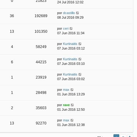
0
21823
24 Jul 2016 12:02
por
dcastillo
36
192689
08 Jul 2016 09:29
por
ceri
13
101350
07 Jun 2016 11:34
por
Kurtinaitis
4
58249
07 Jun 2016 03:12
por
Kurtinaitis
6
44215
07 Jun 2016 03:10
por
Kurtinaitis
1
23919
07 Jun 2016 03:02
por
max
1
28498
01 Jun 2016 13:29
por
rave
2
35603
01 Jun 2016 12:50
por
max
13
92270
01 Jun 2016 12:38