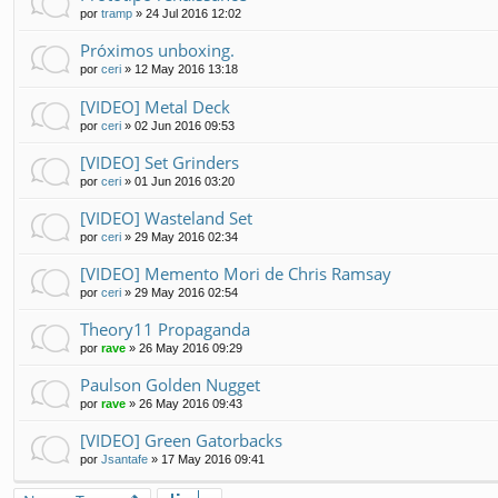
por
tramp
» 24 Jul 2016 12:02
Próximos unboxing.
por
ceri
» 12 May 2016 13:18
[VIDEO] Metal Deck
por
ceri
» 02 Jun 2016 09:53
[VIDEO] Set Grinders
por
ceri
» 01 Jun 2016 03:20
[VIDEO] Wasteland Set
por
ceri
» 29 May 2016 02:34
[VIDEO] Memento Mori de Chris Ramsay
por
ceri
» 29 May 2016 02:54
Theory11 Propaganda
por
rave
» 26 May 2016 09:29
Paulson Golden Nugget
por
rave
» 26 May 2016 09:43
[VIDEO] Green Gatorbacks
por
Jsantafe
» 17 May 2016 09:41