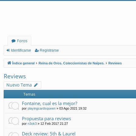
Foros
Identificarse
Registrarse
Índice general
Reina de Oros. Coleccionistas de Naipes.
Reviews
Reviews
Nuevo Tema
Temas
Fontaine, cual es la mejor?
por
playingcardsqueen
» 03 Ago 2021 19:32
Propuesta para reviews
por
n3ok3
» 12 Feb 2017 21:27
Deck review: 5th & Laurel