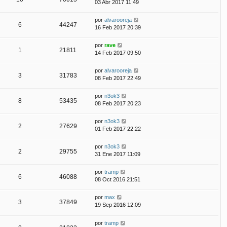
03 Abr 2017 11:49
por
alvarooreja
6
44247
16 Feb 2017 20:39
por
rave
1
21811
14 Feb 2017 09:50
por
alvarooreja
3
31783
08 Feb 2017 22:49
por
n3ok3
8
53435
08 Feb 2017 20:23
por
n3ok3
2
27629
01 Feb 2017 22:22
por
n3ok3
2
29755
31 Ene 2017 11:09
por
tramp
6
46088
08 Oct 2016 21:51
por
max
3
37849
19 Sep 2016 12:09
por
tramp