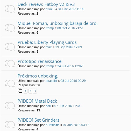
Deck review: Fatboy v2 & v3
Último mensaje por
n3ok3
«
31 Ene 2017 11:09
Respuestas:
2
Miquel Román, unboxing baraja de oro.
Último mensaje por
tramp
«
08 Oct 2016 21:51
Respuestas:
6
Prueba: Liberty Playing Cards
Último mensaje por
max
«
19 Sep 2016 12:09
Respuestas:
3
Prototipo renaissance
Último mensaje por
tramp
«
24 Jul 2016 12:02
Próximos unboxing.
Último mensaje por
dcastillo
«
08 Jul 2016 09:29
Respuestas:
36
1
2
3
[VIDEO] Metal Deck
Último mensaje por
ceri
«
07 Jun 2016 11:34
Respuestas:
13
[VIDEO] Set Grinders
Último mensaje por
Kurtinaitis
«
07 Jun 2016 03:12
Respuestas:
4