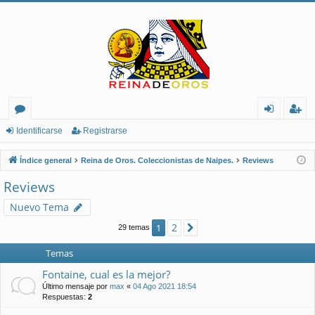
or
de
eg
Identificarse
Registrarse
os
nt
ist
Índice general
Reina de Oros. Coleccionistas de Naipes.
Reviews
ifi
ra
Reviews
ca
rs
Nuevo Tema
rs
e
2
1
Siguiente
29 temas
e
Temas
Fontaine, cual es la mejor?
Último mensaje por
max
«
04 Ago 2021 18:54
Respuestas:
2