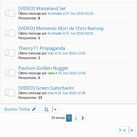
[VIDEO] Wasteland Set
Último mensaje por
Kurtinaitis
«
07 Jun 2016 03:10
Respuestas:
6
[VIDEO] Memento Mori de Chris Ramsay
Último mensaje por
Kurtinaitis
«
07 Jun 2016 03:02
Respuestas:
1
Theory11 Propaganda
Último mensaje por
max
«
01 Jun 2016 13:29
Respuestas:
1
Paulson Golden Nugget
Último mensaje por
rave
«
01 Jun 2016 12:50
Respuestas:
2
[VIDEO] Green Gatorbacks
Último mensaje por
max
«
01 Jun 2016 12:38
Respuestas:
13
Nuevo Tema
2
1
Siguiente
29 temas
Ir a