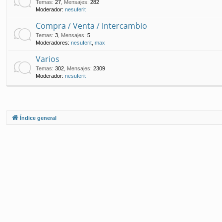
Temas
:
27
,
Mensajes
:
282
Moderador:
nesuferit
Compra / Venta / Intercambio
Temas
:
3
,
Mensajes
:
5
Moderadores:
nesuferit
,
max
Varios
Temas
:
302
,
Mensajes
:
2309
Moderador:
nesuferit
Índice general