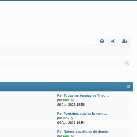
FA
de
eg
Q
nt
ist
ifi
ra
ca
rs
rs
e
Re: Todas las barajas de Theo…
e
V
por
rave
e
26 Jun 2026 18:56
r
Re: Fontaine, cual es la mejo…
ú
V
por
max
l
e
04 Ago 2021 18:54
t
r
i
Re: Naipes españoles de domin…
ú
m
V
por
rave
l
o