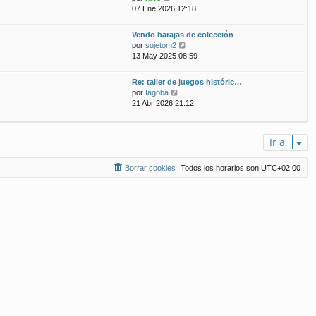
e
07 Ene 2026 12:18
t
m
r
i
e
ú
m
n
Vendo barajas de colección
l
o
s
V
por
sujetom2
t
m
a
e
13 May 2025 08:59
i
e
j
r
m
n
e
ú
Re: taller de juegos históric…
o
s
l
V
por
Iagoba
m
a
t
e
21 Abr 2026 21:12
e
j
i
r
n
e
m
ú
s
o
l
a
m
Ir a
t
j
e
i
e
n
m
Borrar cookies
Todos los horarios son
UTC+02:00
s
o
a
m
j
e
e
n
s
a
j
e