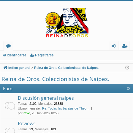
or
de
eg
Identificarse
Registrarse
os
nt
ist
Índice general
Reina de Oros. Coleccionistas de Naipes.
ifi
ra
Reina de Oros. Coleccionistas de Naipes.
ca
rs
Foro
rs
e
Discusión general naipes
e
Temas
:
2102
,
Mensajes
:
23338
Último mensaje:
Re: Todas las barajas de Theo…
por
rave
, 26 Jun 2026 18:56
Reviews
Temas
:
29
,
Mensajes
:
183