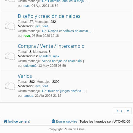
Último mensaje:
Re: Fontaine, cual es la mejo…
por
max
, 04 Ago 2021 18:54
Diseño y creación de naipes
Temas
:
27
,
Mensajes
:
282
Moderador:
nesuferit
Último mensaje:
Re: Naipes españoles de domin…
por
rave
, 07 Ene 2026 12:18
Compra / Venta / Intercambio
Temas
:
3
,
Mensajes
:
5
Moderadores:
nesuferit
,
max
Último mensaje:
Vendo barajas de colección
por
sujetom2
, 13 May 2025 08:59
Varios
Temas
:
302
,
Mensajes
:
2309
Moderador:
nesuferit
Último mensaje:
Re: taller de juegos históric…
por
Iagoba
, 21 Abr 2026 21:12
Ir a
Índice general
Borrar cookies
Todos los horarios son
UTC+02:00
Copyright Reina de Oros