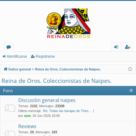
or
de
eg
Identificarse
Registrarse
os
nt
ist
Índice general
Reina de Oros. Coleccionistas de Naipes.
ifi
ra
Reina de Oros. Coleccionistas de Naipes.
ca
rs
Foro
rs
e
Discusión general naipes
e
Temas
:
2102
,
Mensajes
:
23338
Último mensaje:
Re: Todas las barajas de Theo…
por
rave
, 26 Jun 2026 18:56
Reviews
Temas
:
29
,
Mensajes
:
183