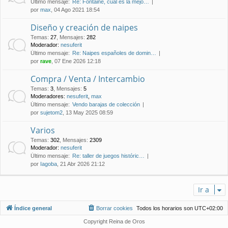
Último mensaje:
Re: Fontaine, cual es la mejo…
por
max
, 04 Ago 2021 18:54
Diseño y creación de naipes
Temas
:
27
,
Mensajes
:
282
Moderador:
nesuferit
Último mensaje:
Re: Naipes españoles de domin…
por
rave
, 07 Ene 2026 12:18
Compra / Venta / Intercambio
Temas
:
3
,
Mensajes
:
5
Moderadores:
nesuferit
,
max
Último mensaje:
Vendo barajas de colección
por
sujetom2
, 13 May 2025 08:59
Varios
Temas
:
302
,
Mensajes
:
2309
Moderador:
nesuferit
Último mensaje:
Re: taller de juegos históric…
por
Iagoba
, 21 Abr 2026 21:12
Ir a
Índice general
Borrar cookies
Todos los horarios son
UTC+02:00
Copyright Reina de Oros