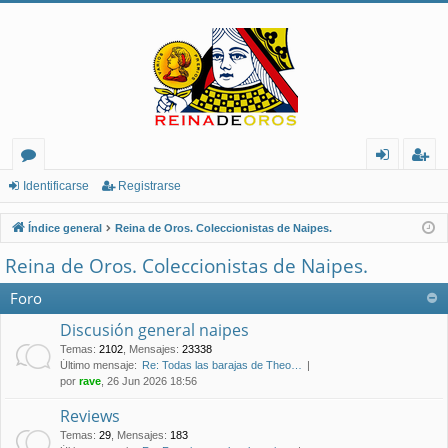
or
de
eg
Identificarse
Registrarse
os
nt
ist
Índice general
Reina de Oros. Coleccionistas de Naipes.
ifi
ra
Reina de Oros. Coleccionistas de Naipes.
ca
rs
Foro
rs
e
Discusión general naipes
e
Temas
:
2102
,
Mensajes
:
23338
Último mensaje:
Re: Todas las barajas de Theo…
por
rave
, 26 Jun 2026 18:56
Reviews
Temas
:
29
,
Mensajes
:
183