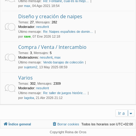
Último mensaje:
Re: Fontaine, cual es la mejo…
por
max
, 04 Ago 2021 18:54
Diseño y creación de naipes
Temas
:
27
,
Mensajes
:
282
Moderador:
nesuferit
Último mensaje:
Re: Naipes españoles de domin…
por
rave
, 07 Ene 2026 12:18
Compra / Venta / Intercambio
Temas
:
3
,
Mensajes
:
5
Moderadores:
nesuferit
,
max
Último mensaje:
Vendo barajas de colección
por
sujetom2
, 13 May 2025 08:59
Varios
Temas
:
302
,
Mensajes
:
2309
Moderador:
nesuferit
Último mensaje:
Re: taller de juegos históric…
por
Iagoba
, 21 Abr 2026 21:12
Ir a
Índice general
Borrar cookies
Todos los horarios son
UTC+02:00
Copyright Reina de Oros