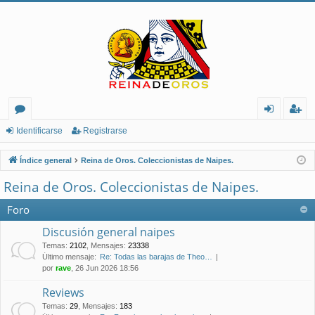
or
de
eg
Identificarse
Registrarse
os
nt
ist
Índice general
Reina de Oros. Coleccionistas de Naipes.
ifi
ra
Reina de Oros. Coleccionistas de Naipes.
ca
rs
Foro
rs
e
Discusión general naipes
e
Temas
:
2102
,
Mensajes
:
23338
Último mensaje:
Re: Todas las barajas de Theo…
por
rave
, 26 Jun 2026 18:56
Reviews
Temas
:
29
,
Mensajes
:
183