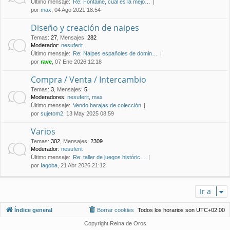
Último mensaje:
Re: Fontaine, cual es la mejo…
por
max
, 04 Ago 2021 18:54
Diseño y creación de naipes
Temas
:
27
,
Mensajes
:
282
Moderador:
nesuferit
Último mensaje:
Re: Naipes españoles de domin…
por
rave
, 07 Ene 2026 12:18
Compra / Venta / Intercambio
Temas
:
3
,
Mensajes
:
5
Moderadores:
nesuferit
,
max
Último mensaje:
Vendo barajas de colección
por
sujetom2
, 13 May 2025 08:59
Varios
Temas
:
302
,
Mensajes
:
2309
Moderador:
nesuferit
Último mensaje:
Re: taller de juegos históric…
por
Iagoba
, 21 Abr 2026 21:12
Ir a
Índice general
Borrar cookies
Todos los horarios son
UTC+02:00
Copyright Reina de Oros