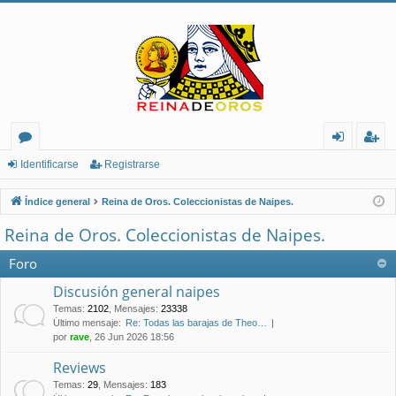
or
de
eg
Identificarse
Registrarse
os
nt
ist
Índice general
Reina de Oros. Coleccionistas de Naipes.
ifi
ra
Reina de Oros. Coleccionistas de Naipes.
ca
rs
Foro
rs
e
Discusión general naipes
e
Temas
:
2102
,
Mensajes
:
23338
Último mensaje:
Re: Todas las barajas de Theo…
por
rave
, 26 Jun 2026 18:56
Reviews
Temas
:
29
,
Mensajes
:
183