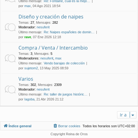
Último mensaje:
Re: Fontaine, cual es la mejo…
por
max
, 04 Ago 2021 18:54
Diseño y creación de naipes
Temas
:
27
,
Mensajes
:
282
Moderador:
nesuferit
Último mensaje:
Re: Naipes españoles de domin…
por
rave
, 07 Ene 2026 12:18
Compra / Venta / Intercambio
Temas
:
3
,
Mensajes
:
5
Moderadores:
nesuferit
,
max
Último mensaje:
Vendo barajas de colección
por
sujetom2
, 13 May 2025 08:59
Varios
Temas
:
302
,
Mensajes
:
2309
Moderador:
nesuferit
Último mensaje:
Re: taller de juegos históric…
por
Iagoba
, 21 Abr 2026 21:12
Ir a
Índice general
Borrar cookies
Todos los horarios son
UTC+02:00
Copyright Reina de Oros