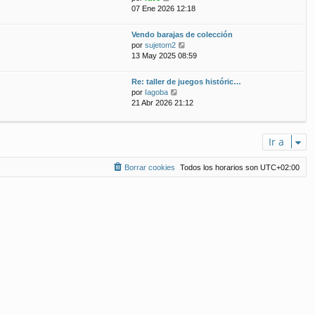
e
07 Ene 2026 12:18
t
m
r
i
e
ú
m
n
Vendo barajas de colección
l
o
s
V
por
sujetom2
t
m
a
e
13 May 2025 08:59
i
e
j
r
m
n
e
ú
Re: taller de juegos históric…
o
s
l
V
por
Iagoba
m
a
t
e
21 Abr 2026 21:12
e
j
i
r
n
e
m
ú
s
o
l
a
m
Ir a
t
j
e
i
e
n
m
Borrar cookies
Todos los horarios son
UTC+02:00
s
o
a
m
j
e
e
n
s
a
j
e