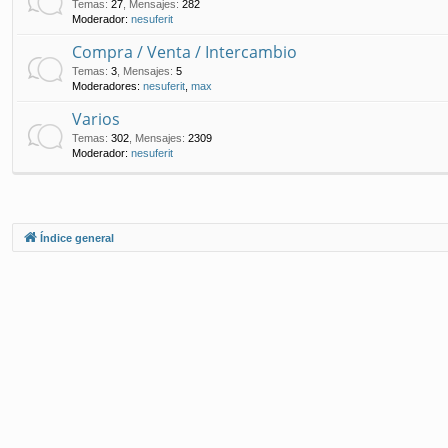
Temas
:
27
,
Mensajes
:
282
Moderador:
nesuferit
Compra / Venta / Intercambio
Temas
:
3
,
Mensajes
:
5
Moderadores:
nesuferit
,
max
Varios
Temas
:
302
,
Mensajes
:
2309
Moderador:
nesuferit
Índice general