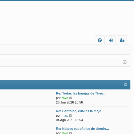
FA
de
eg
Q
nt
ist
ifi
ra
ca
rs
rs
e
Re: Todas las barajas de Theo…
e
V
por
rave
e
26 Jun 2026 18:56
r
Re: Fontaine, cual es la mejo…
ú
V
por
max
l
e
04 Ago 2021 18:54
t
r
i
Re: Naipes españoles de domin…
ú
m
V
por
rave
l
o