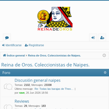
or
de
eg
Identificarse
Registrarse
os
nt
ist
Índice general
Reina de Oros. Coleccionistas de Naipes.
ifi
ra
Reina de Oros. Coleccionistas de Naipes.
ca
rs
Foro
rs
e
Discusión general naipes
e
Temas
:
2102
,
Mensajes
:
23338
Último mensaje:
Re: Todas las barajas de Theo…
por
rave
, 26 Jun 2026 18:56
Reviews
Temas
:
29
,
Mensajes
:
183