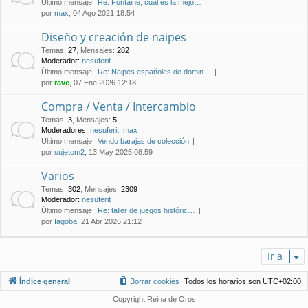
Último mensaje:
Re: Fontaine, cual es la mejo…
por
max
, 04 Ago 2021 18:54
Diseño y creación de naipes
Temas
:
27
,
Mensajes
:
282
Moderador:
nesuferit
Último mensaje:
Re: Naipes españoles de domin…
por
rave
, 07 Ene 2026 12:18
Compra / Venta / Intercambio
Temas
:
3
,
Mensajes
:
5
Moderadores:
nesuferit
,
max
Último mensaje:
Vendo barajas de colección
por
sujetom2
, 13 May 2025 08:59
Varios
Temas
:
302
,
Mensajes
:
2309
Moderador:
nesuferit
Último mensaje:
Re: taller de juegos históric…
por
Iagoba
, 21 Abr 2026 21:12
Ir a
Índice general
Borrar cookies
Todos los horarios son
UTC+02:00
Copyright Reina de Oros