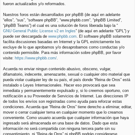
fueron actualizados y/o reformados.
Nuestros foros están desarrollados por phpBB (de aquí en adelante
“ellos”, “sus”, “software phpBB”, “www.phpbb.com”, “phpBB Limited”,
“phpBB Teams”) el cual es una solución de foros liberada bajo la “
GNU General Public License v2 en Ingles
” (de aquí en adelante “GPL”) y
puede ser descargada de
www.phpbb.com
. El software phpBB solamente
facilita discusiones basadas en Internet y la GPL estrictamente los
excluye de lo que aprobamos y/o desaprobamos como conductas y/o
contenido permisible. Para más información sobre phpBB, por favor
visite:
https://www.phpbb.com/
.
Acuerda no enviar ningun contenido abusivo, obsceno, vulgar,
difamatorio, indecente, amenazante, sexual o cualquier otro material que
pueda violar cualquier ley de su país, el país donde “Reina de Oros” está
instalado o Leyes Internacionales. Hacer eso provocará que sea
inmediata y permanentemente expulsado y, si lo creemos oportuno, con
notificación a su Proveedor de Servicios de Internet. Las direcciones IP
de todos los envíos son registradas como ayuda para reforzar estas
condiciones. Acuerda que “Reina de Oros” tiene derecho a eliminar, editar,
mover o cerrar cualquier tema en cualquier momento que lo creamos
conveniente. Como usuario acuerda que cualquier información que haya
ingresado será almacenada en una base de datos. Dado que esta
información no será compartida con ninguna tercera parte sin su
consentimiento, ni “Reina de Oros” ni phpBB podrán considerarse