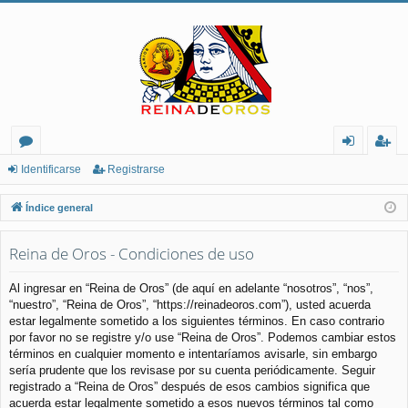
or
de
eg
Identificarse
Registrarse
os
nt
ist
Índice general
ifi
ra
Reina de Oros - Condiciones de uso
ca
rs
rs
e
Al ingresar en “Reina de Oros” (de aquí en adelante “nosotros”, “nos”,
“nuestro”, “Reina de Oros”, “https://reinadeoros.com”), usted acuerda
e
estar legalmente sometido a los siguientes términos. En caso contrario
por favor no se registre y/o use “Reina de Oros”. Podemos cambiar estos
términos en cualquier momento e intentaríamos avisarle, sin embargo
sería prudente que los revisase por su cuenta periódicamente. Seguir
registrado a “Reina de Oros” después de esos cambios significa que
acuerda estar legalmente sometido a esos nuevos términos tal como