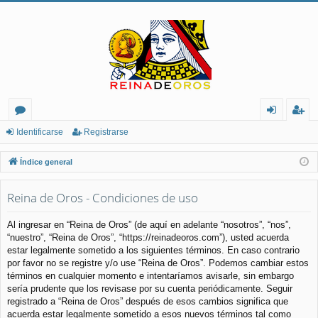
or
de
eg
Identificarse
Registrarse
os
nt
ist
Índice general
ifi
ra
Reina de Oros - Condiciones de uso
ca
rs
rs
e
Al ingresar en “Reina de Oros” (de aquí en adelante “nosotros”, “nos”,
“nuestro”, “Reina de Oros”, “https://reinadeoros.com”), usted acuerda
e
estar legalmente sometido a los siguientes términos. En caso contrario
por favor no se registre y/o use “Reina de Oros”. Podemos cambiar estos
términos en cualquier momento e intentaríamos avisarle, sin embargo
sería prudente que los revisase por su cuenta periódicamente. Seguir
registrado a “Reina de Oros” después de esos cambios significa que
acuerda estar legalmente sometido a esos nuevos términos tal como