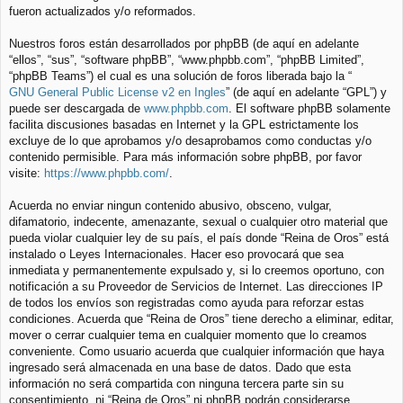
fueron actualizados y/o reformados.
Nuestros foros están desarrollados por phpBB (de aquí en adelante
“ellos”, “sus”, “software phpBB”, “www.phpbb.com”, “phpBB Limited”,
“phpBB Teams”) el cual es una solución de foros liberada bajo la “
GNU General Public License v2 en Ingles
” (de aquí en adelante “GPL”) y
puede ser descargada de
www.phpbb.com
. El software phpBB solamente
facilita discusiones basadas en Internet y la GPL estrictamente los
excluye de lo que aprobamos y/o desaprobamos como conductas y/o
contenido permisible. Para más información sobre phpBB, por favor
visite:
https://www.phpbb.com/
.
Acuerda no enviar ningun contenido abusivo, obsceno, vulgar,
difamatorio, indecente, amenazante, sexual o cualquier otro material que
pueda violar cualquier ley de su país, el país donde “Reina de Oros” está
instalado o Leyes Internacionales. Hacer eso provocará que sea
inmediata y permanentemente expulsado y, si lo creemos oportuno, con
notificación a su Proveedor de Servicios de Internet. Las direcciones IP
de todos los envíos son registradas como ayuda para reforzar estas
condiciones. Acuerda que “Reina de Oros” tiene derecho a eliminar, editar,
mover o cerrar cualquier tema en cualquier momento que lo creamos
conveniente. Como usuario acuerda que cualquier información que haya
ingresado será almacenada en una base de datos. Dado que esta
información no será compartida con ninguna tercera parte sin su
consentimiento, ni “Reina de Oros” ni phpBB podrán considerarse