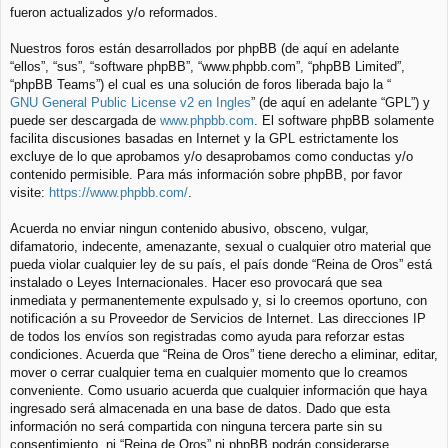
fueron actualizados y/o reformados.
Nuestros foros están desarrollados por phpBB (de aquí en adelante
“ellos”, “sus”, “software phpBB”, “www.phpbb.com”, “phpBB Limited”,
“phpBB Teams”) el cual es una solución de foros liberada bajo la “
GNU General Public License v2 en Ingles
” (de aquí en adelante “GPL”) y
puede ser descargada de
www.phpbb.com
. El software phpBB solamente
facilita discusiones basadas en Internet y la GPL estrictamente los
excluye de lo que aprobamos y/o desaprobamos como conductas y/o
contenido permisible. Para más información sobre phpBB, por favor
visite:
https://www.phpbb.com/
.
Acuerda no enviar ningun contenido abusivo, obsceno, vulgar,
difamatorio, indecente, amenazante, sexual o cualquier otro material que
pueda violar cualquier ley de su país, el país donde “Reina de Oros” está
instalado o Leyes Internacionales. Hacer eso provocará que sea
inmediata y permanentemente expulsado y, si lo creemos oportuno, con
notificación a su Proveedor de Servicios de Internet. Las direcciones IP
de todos los envíos son registradas como ayuda para reforzar estas
condiciones. Acuerda que “Reina de Oros” tiene derecho a eliminar, editar,
mover o cerrar cualquier tema en cualquier momento que lo creamos
conveniente. Como usuario acuerda que cualquier información que haya
ingresado será almacenada en una base de datos. Dado que esta
información no será compartida con ninguna tercera parte sin su
consentimiento, ni “Reina de Oros” ni phpBB podrán considerarse