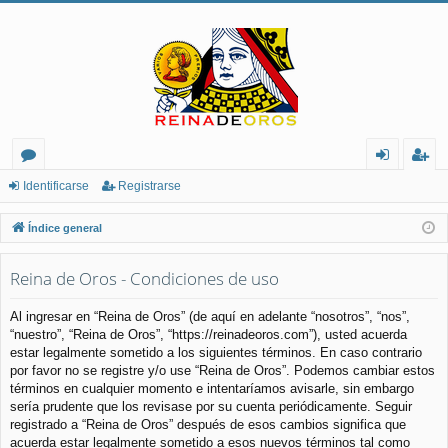
or
de
eg
Identificarse
Registrarse
os
nt
ist
Índice general
ifi
ra
Reina de Oros - Condiciones de uso
ca
rs
rs
e
Al ingresar en “Reina de Oros” (de aquí en adelante “nosotros”, “nos”,
“nuestro”, “Reina de Oros”, “https://reinadeoros.com”), usted acuerda
e
estar legalmente sometido a los siguientes términos. En caso contrario
por favor no se registre y/o use “Reina de Oros”. Podemos cambiar estos
términos en cualquier momento e intentaríamos avisarle, sin embargo
sería prudente que los revisase por su cuenta periódicamente. Seguir
registrado a “Reina de Oros” después de esos cambios significa que
acuerda estar legalmente sometido a esos nuevos términos tal como