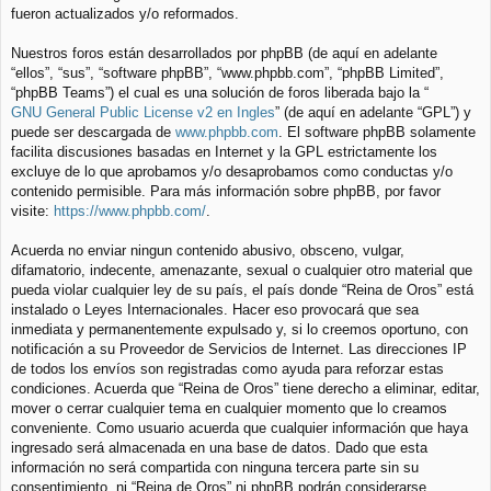
fueron actualizados y/o reformados.
Nuestros foros están desarrollados por phpBB (de aquí en adelante
“ellos”, “sus”, “software phpBB”, “www.phpbb.com”, “phpBB Limited”,
“phpBB Teams”) el cual es una solución de foros liberada bajo la “
GNU General Public License v2 en Ingles
” (de aquí en adelante “GPL”) y
puede ser descargada de
www.phpbb.com
. El software phpBB solamente
facilita discusiones basadas en Internet y la GPL estrictamente los
excluye de lo que aprobamos y/o desaprobamos como conductas y/o
contenido permisible. Para más información sobre phpBB, por favor
visite:
https://www.phpbb.com/
.
Acuerda no enviar ningun contenido abusivo, obsceno, vulgar,
difamatorio, indecente, amenazante, sexual o cualquier otro material que
pueda violar cualquier ley de su país, el país donde “Reina de Oros” está
instalado o Leyes Internacionales. Hacer eso provocará que sea
inmediata y permanentemente expulsado y, si lo creemos oportuno, con
notificación a su Proveedor de Servicios de Internet. Las direcciones IP
de todos los envíos son registradas como ayuda para reforzar estas
condiciones. Acuerda que “Reina de Oros” tiene derecho a eliminar, editar,
mover o cerrar cualquier tema en cualquier momento que lo creamos
conveniente. Como usuario acuerda que cualquier información que haya
ingresado será almacenada en una base de datos. Dado que esta
información no será compartida con ninguna tercera parte sin su
consentimiento, ni “Reina de Oros” ni phpBB podrán considerarse