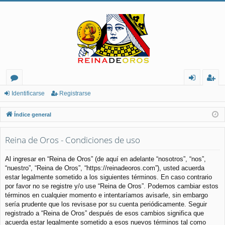
or
de
eg
Identificarse
Registrarse
os
nt
ist
Índice general
ifi
ra
Reina de Oros - Condiciones de uso
ca
rs
rs
e
Al ingresar en “Reina de Oros” (de aquí en adelante “nosotros”, “nos”,
“nuestro”, “Reina de Oros”, “https://reinadeoros.com”), usted acuerda
e
estar legalmente sometido a los siguientes términos. En caso contrario
por favor no se registre y/o use “Reina de Oros”. Podemos cambiar estos
términos en cualquier momento e intentaríamos avisarle, sin embargo
sería prudente que los revisase por su cuenta periódicamente. Seguir
registrado a “Reina de Oros” después de esos cambios significa que
acuerda estar legalmente sometido a esos nuevos términos tal como