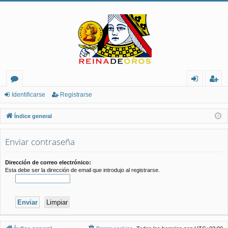
or
de
eg
Identificarse
Registrarse
os
nt
ist
Índice general
ifi
ra
Enviar contraseña
ca
rs
rs
e
Dirección de correo electrónico:
Esta debe ser la dirección de email que introdujo al registrarse.
e