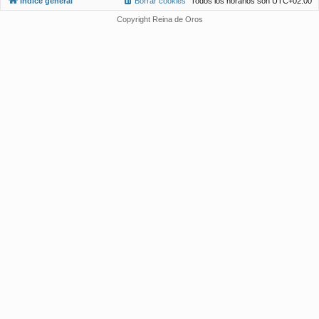
Índice general
Borrar cookies
Todos los horarios son
UTC+02:00
Copyright Reina de Oros