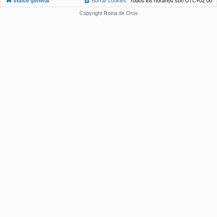
Índice general
Borrar cookies
Todos los horarios son
UTC+02:00
Copyright Reina de Oros