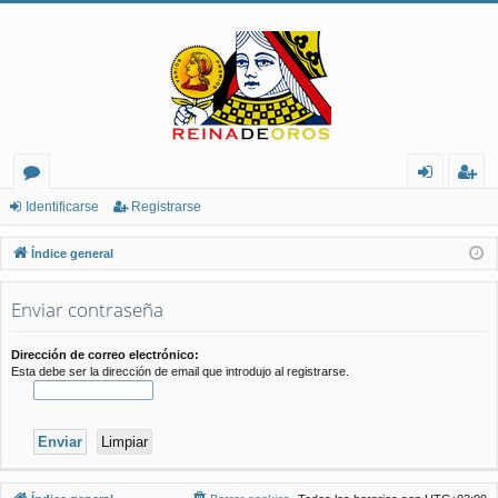
or
de
eg
Identificarse
Registrarse
os
nt
ist
Índice general
ifi
ra
Enviar contraseña
ca
rs
rs
e
Dirección de correo electrónico:
Esta debe ser la dirección de email que introdujo al registrarse.
e