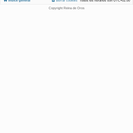
Índice general
Borrar cookies
Todos los horarios son
UTC+02:00
Copyright Reina de Oros