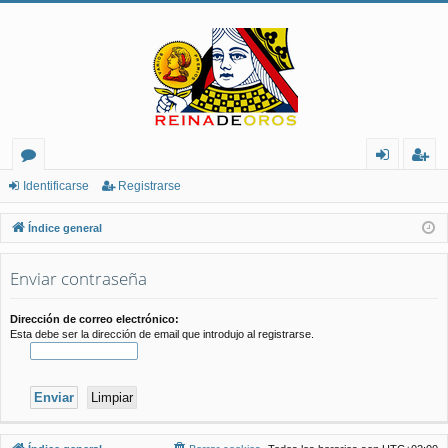
or
de
eg
Identificarse
Registrarse
os
nt
ist
Índice general
ifi
ra
Enviar contraseña
ca
rs
rs
e
Dirección de correo electrónico:
Esta debe ser la dirección de email que introdujo al registrarse.
e