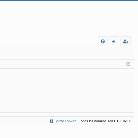
FA
de
eg
Q
nt
ist
ifi
ra
ca
rs
rs
e
e
Borrar cookies
Todos los horarios son
UTC+02:00