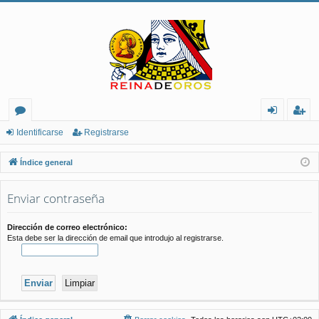
or
de
eg
Identificarse
Registrarse
os
nt
ist
Índice general
ifi
ra
Enviar contraseña
ca
rs
rs
e
Dirección de correo electrónico:
Esta debe ser la dirección de email que introdujo al registrarse.
e