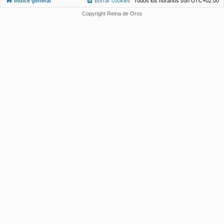
Índice general
Borrar cookies
Todos los horarios son
UTC+02:00
Copyright Reina de Oros