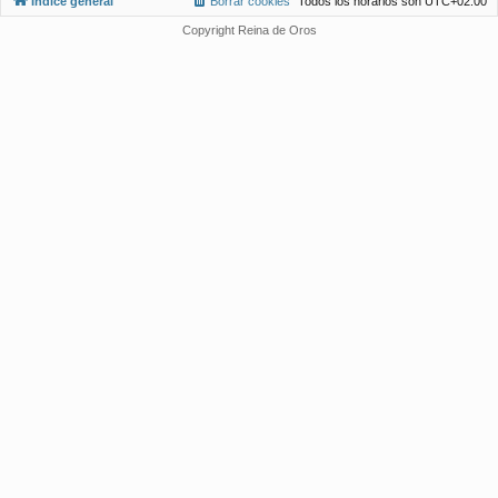
Índice general
Borrar cookies
Todos los horarios son
UTC+02:00
Copyright Reina de Oros