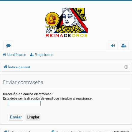
or
de
eg
Identificarse
Registrarse
os
nt
ist
Índice general
ifi
ra
Enviar contraseña
ca
rs
rs
e
Dirección de correo electrónico:
Esta debe ser la dirección de email que introdujo al registrarse.
e