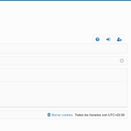
FA
de
eg
Q
nt
ist
ifi
ra
ca
rs
rs
e
e
Borrar cookies
Todos los horarios son
UTC+02:00