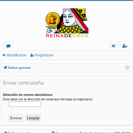
or
de
eg
Identificarse
Registrarse
os
nt
ist
Índice general
ifi
ra
Enviar contraseña
ca
rs
rs
e
Dirección de correo electrónico:
Esta debe ser la dirección de email que introdujo al registrarse.
e