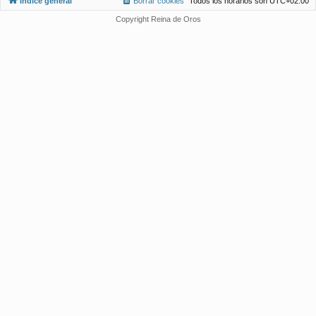
Índice general
Borrar cookies
Todos los horarios son
UTC+02:00
Copyright Reina de Oros