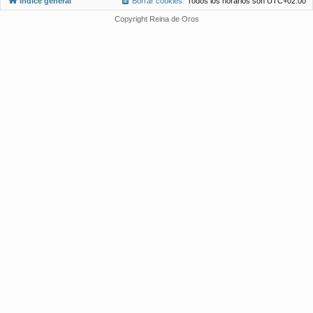
Índice general
Borrar cookies
Todos los horarios son
UTC+02:00
Copyright Reina de Oros