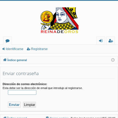
or
de
eg
Identificarse
Registrarse
os
nt
ist
Índice general
ifi
ra
Enviar contraseña
ca
rs
rs
e
Dirección de correo electrónico:
Esta debe ser la dirección de email que introdujo al registrarse.
e