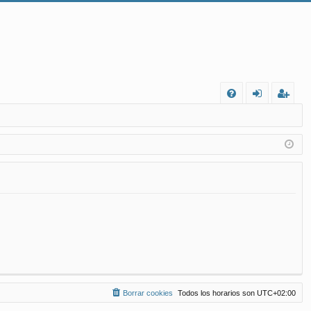
FA
de
eg
Q
nt
ist
ifi
ra
ca
rs
rs
e
e
Borrar cookies
Todos los horarios son
UTC+02:00