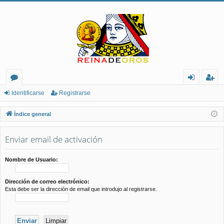
or
de
eg
Identificarse
Registrarse
os
nt
ist
Índice general
ifi
ra
Enviar email de activación
ca
rs
rs
e
Nombre de Usuario:
e
Dirección de correo electrónico:
Esta debe ser la dirección de email que introdujo al registrarse.