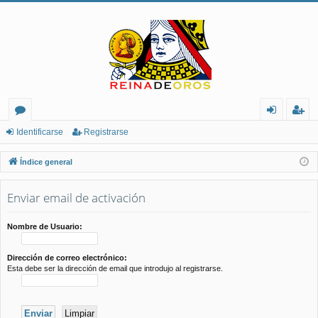
or
de
eg
Identificarse
Registrarse
os
nt
ist
Índice general
ifi
ra
Enviar email de activación
ca
rs
rs
e
Nombre de Usuario:
e
Dirección de correo electrónico:
Esta debe ser la dirección de email que introdujo al registrarse.