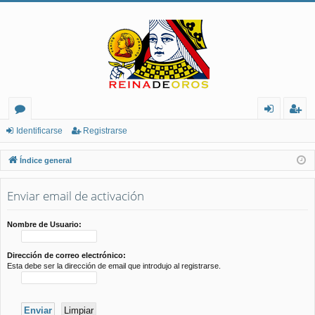
or
de
eg
Identificarse
Registrarse
os
nt
ist
Índice general
ifi
ra
Enviar email de activación
ca
rs
rs
e
Nombre de Usuario:
e
Dirección de correo electrónico:
Esta debe ser la dirección de email que introdujo al registrarse.