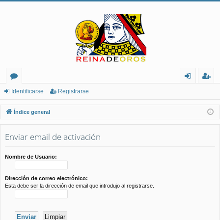
or
de
eg
Identificarse
Registrarse
os
nt
ist
Índice general
ifi
ra
Enviar email de activación
ca
rs
rs
e
Nombre de Usuario:
e
Dirección de correo electrónico:
Esta debe ser la dirección de email que introdujo al registrarse.