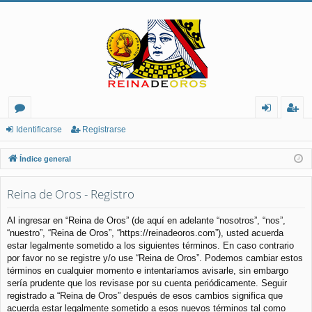
or
de
eg
Identificarse
Registrarse
os
nt
ist
Índice general
ifi
ra
Reina de Oros - Registro
ca
rs
rs
e
Al ingresar en “Reina de Oros” (de aquí en adelante “nosotros”, “nos”,
“nuestro”, “Reina de Oros”, “https://reinadeoros.com”), usted acuerda
e
estar legalmente sometido a los siguientes términos. En caso contrario
por favor no se registre y/o use “Reina de Oros”. Podemos cambiar estos
términos en cualquier momento e intentaríamos avisarle, sin embargo
sería prudente que los revisase por su cuenta periódicamente. Seguir
registrado a “Reina de Oros” después de esos cambios significa que
acuerda estar legalmente sometido a esos nuevos términos tal como