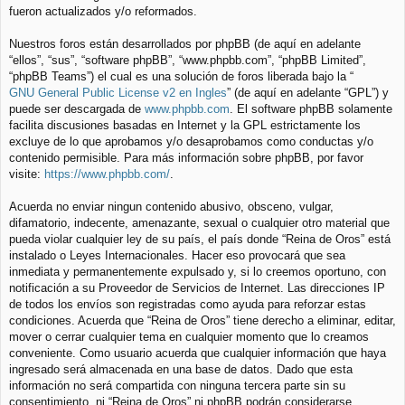
fueron actualizados y/o reformados.
Nuestros foros están desarrollados por phpBB (de aquí en adelante
“ellos”, “sus”, “software phpBB”, “www.phpbb.com”, “phpBB Limited”,
“phpBB Teams”) el cual es una solución de foros liberada bajo la “
GNU General Public License v2 en Ingles
” (de aquí en adelante “GPL”) y
puede ser descargada de
www.phpbb.com
. El software phpBB solamente
facilita discusiones basadas en Internet y la GPL estrictamente los
excluye de lo que aprobamos y/o desaprobamos como conductas y/o
contenido permisible. Para más información sobre phpBB, por favor
visite:
https://www.phpbb.com/
.
Acuerda no enviar ningun contenido abusivo, obsceno, vulgar,
difamatorio, indecente, amenazante, sexual o cualquier otro material que
pueda violar cualquier ley de su país, el país donde “Reina de Oros” está
instalado o Leyes Internacionales. Hacer eso provocará que sea
inmediata y permanentemente expulsado y, si lo creemos oportuno, con
notificación a su Proveedor de Servicios de Internet. Las direcciones IP
de todos los envíos son registradas como ayuda para reforzar estas
condiciones. Acuerda que “Reina de Oros” tiene derecho a eliminar, editar,
mover o cerrar cualquier tema en cualquier momento que lo creamos
conveniente. Como usuario acuerda que cualquier información que haya
ingresado será almacenada en una base de datos. Dado que esta
información no será compartida con ninguna tercera parte sin su
consentimiento, ni “Reina de Oros” ni phpBB podrán considerarse