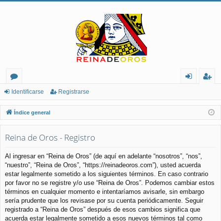
or
de
eg
Identificarse
Registrarse
os
nt
ist
Índice general
ifi
ra
Reina de Oros - Registro
ca
rs
rs
e
Al ingresar en “Reina de Oros” (de aquí en adelante “nosotros”, “nos”,
“nuestro”, “Reina de Oros”, “https://reinadeoros.com”), usted acuerda
e
estar legalmente sometido a los siguientes términos. En caso contrario
por favor no se registre y/o use “Reina de Oros”. Podemos cambiar estos
términos en cualquier momento e intentaríamos avisarle, sin embargo
sería prudente que los revisase por su cuenta periódicamente. Seguir
registrado a “Reina de Oros” después de esos cambios significa que
acuerda estar legalmente sometido a esos nuevos términos tal como