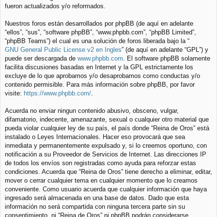
fueron actualizados y/o reformados.
Nuestros foros están desarrollados por phpBB (de aquí en adelante
“ellos”, “sus”, “software phpBB”, “www.phpbb.com”, “phpBB Limited”,
“phpBB Teams”) el cual es una solución de foros liberada bajo la “
GNU General Public License v2 en Ingles
” (de aquí en adelante “GPL”) y
puede ser descargada de
www.phpbb.com
. El software phpBB solamente
facilita discusiones basadas en Internet y la GPL estrictamente los
excluye de lo que aprobamos y/o desaprobamos como conductas y/o
contenido permisible. Para más información sobre phpBB, por favor
visite:
https://www.phpbb.com/
.
Acuerda no enviar ningun contenido abusivo, obsceno, vulgar,
difamatorio, indecente, amenazante, sexual o cualquier otro material que
pueda violar cualquier ley de su país, el país donde “Reina de Oros” está
instalado o Leyes Internacionales. Hacer eso provocará que sea
inmediata y permanentemente expulsado y, si lo creemos oportuno, con
notificación a su Proveedor de Servicios de Internet. Las direcciones IP
de todos los envíos son registradas como ayuda para reforzar estas
condiciones. Acuerda que “Reina de Oros” tiene derecho a eliminar, editar,
mover o cerrar cualquier tema en cualquier momento que lo creamos
conveniente. Como usuario acuerda que cualquier información que haya
ingresado será almacenada en una base de datos. Dado que esta
información no será compartida con ninguna tercera parte sin su
consentimiento, ni “Reina de Oros” ni phpBB podrán considerarse