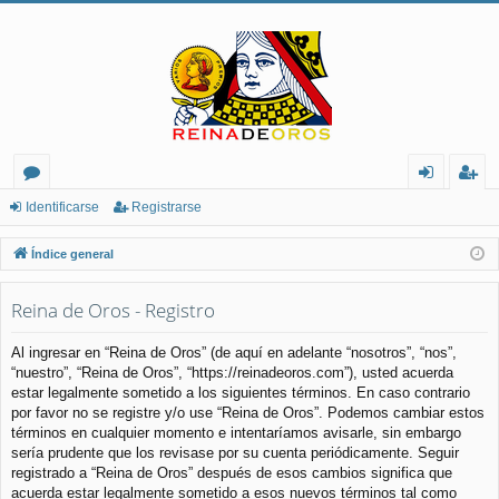
or
de
eg
Identificarse
Registrarse
os
nt
ist
Índice general
ifi
ra
Reina de Oros - Registro
ca
rs
rs
e
Al ingresar en “Reina de Oros” (de aquí en adelante “nosotros”, “nos”,
“nuestro”, “Reina de Oros”, “https://reinadeoros.com”), usted acuerda
e
estar legalmente sometido a los siguientes términos. En caso contrario
por favor no se registre y/o use “Reina de Oros”. Podemos cambiar estos
términos en cualquier momento e intentaríamos avisarle, sin embargo
sería prudente que los revisase por su cuenta periódicamente. Seguir
registrado a “Reina de Oros” después de esos cambios significa que
acuerda estar legalmente sometido a esos nuevos términos tal como