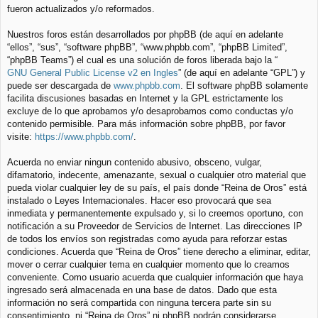
fueron actualizados y/o reformados.
Nuestros foros están desarrollados por phpBB (de aquí en adelante
“ellos”, “sus”, “software phpBB”, “www.phpbb.com”, “phpBB Limited”,
“phpBB Teams”) el cual es una solución de foros liberada bajo la “
GNU General Public License v2 en Ingles
” (de aquí en adelante “GPL”) y
puede ser descargada de
www.phpbb.com
. El software phpBB solamente
facilita discusiones basadas en Internet y la GPL estrictamente los
excluye de lo que aprobamos y/o desaprobamos como conductas y/o
contenido permisible. Para más información sobre phpBB, por favor
visite:
https://www.phpbb.com/
.
Acuerda no enviar ningun contenido abusivo, obsceno, vulgar,
difamatorio, indecente, amenazante, sexual o cualquier otro material que
pueda violar cualquier ley de su país, el país donde “Reina de Oros” está
instalado o Leyes Internacionales. Hacer eso provocará que sea
inmediata y permanentemente expulsado y, si lo creemos oportuno, con
notificación a su Proveedor de Servicios de Internet. Las direcciones IP
de todos los envíos son registradas como ayuda para reforzar estas
condiciones. Acuerda que “Reina de Oros” tiene derecho a eliminar, editar,
mover o cerrar cualquier tema en cualquier momento que lo creamos
conveniente. Como usuario acuerda que cualquier información que haya
ingresado será almacenada en una base de datos. Dado que esta
información no será compartida con ninguna tercera parte sin su
consentimiento, ni “Reina de Oros” ni phpBB podrán considerarse