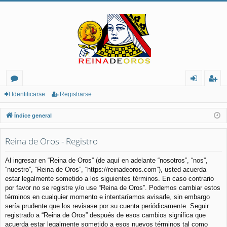
or
de
eg
Identificarse
Registrarse
os
nt
ist
Índice general
ifi
ra
Reina de Oros - Registro
ca
rs
rs
e
Al ingresar en “Reina de Oros” (de aquí en adelante “nosotros”, “nos”,
“nuestro”, “Reina de Oros”, “https://reinadeoros.com”), usted acuerda
e
estar legalmente sometido a los siguientes términos. En caso contrario
por favor no se registre y/o use “Reina de Oros”. Podemos cambiar estos
términos en cualquier momento e intentaríamos avisarle, sin embargo
sería prudente que los revisase por su cuenta periódicamente. Seguir
registrado a “Reina de Oros” después de esos cambios significa que
acuerda estar legalmente sometido a esos nuevos términos tal como