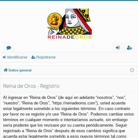
or
de
eg
Identificarse
Registrarse
os
nt
ist
Índice general
ifi
ra
Reina de Oros - Registro
ca
rs
rs
e
Al ingresar en “Reina de Oros” (de aquí en adelante “nosotros”, “nos”,
“nuestro”, “Reina de Oros”, “https://reinadeoros.com”), usted acuerda
e
estar legalmente sometido a los siguientes términos. En caso contrario
por favor no se registre y/o use “Reina de Oros”. Podemos cambiar estos
términos en cualquier momento e intentaríamos avisarle, sin embargo
sería prudente que los revisase por su cuenta periódicamente. Seguir
registrado a “Reina de Oros” después de esos cambios significa que
acuerda estar legalmente sometido a esos nuevos términos tal como