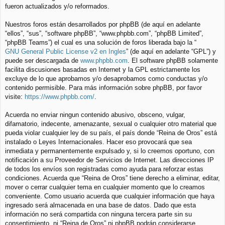
fueron actualizados y/o reformados.
Nuestros foros están desarrollados por phpBB (de aquí en adelante
“ellos”, “sus”, “software phpBB”, “www.phpbb.com”, “phpBB Limited”,
“phpBB Teams”) el cual es una solución de foros liberada bajo la “
GNU General Public License v2 en Ingles
” (de aquí en adelante “GPL”) y
puede ser descargada de
www.phpbb.com
. El software phpBB solamente
facilita discusiones basadas en Internet y la GPL estrictamente los
excluye de lo que aprobamos y/o desaprobamos como conductas y/o
contenido permisible. Para más información sobre phpBB, por favor
visite:
https://www.phpbb.com/
.
Acuerda no enviar ningun contenido abusivo, obsceno, vulgar,
difamatorio, indecente, amenazante, sexual o cualquier otro material que
pueda violar cualquier ley de su país, el país donde “Reina de Oros” está
instalado o Leyes Internacionales. Hacer eso provocará que sea
inmediata y permanentemente expulsado y, si lo creemos oportuno, con
notificación a su Proveedor de Servicios de Internet. Las direcciones IP
de todos los envíos son registradas como ayuda para reforzar estas
condiciones. Acuerda que “Reina de Oros” tiene derecho a eliminar, editar,
mover o cerrar cualquier tema en cualquier momento que lo creamos
conveniente. Como usuario acuerda que cualquier información que haya
ingresado será almacenada en una base de datos. Dado que esta
información no será compartida con ninguna tercera parte sin su
consentimiento, ni “Reina de Oros” ni phpBB podrán considerarse