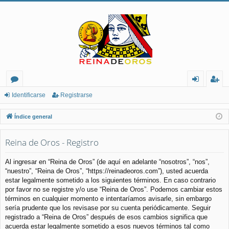
or
de
eg
Identificarse
Registrarse
os
nt
ist
Índice general
ifi
ra
Reina de Oros - Registro
ca
rs
rs
e
Al ingresar en “Reina de Oros” (de aquí en adelante “nosotros”, “nos”,
“nuestro”, “Reina de Oros”, “https://reinadeoros.com”), usted acuerda
e
estar legalmente sometido a los siguientes términos. En caso contrario
por favor no se registre y/o use “Reina de Oros”. Podemos cambiar estos
términos en cualquier momento e intentaríamos avisarle, sin embargo
sería prudente que los revisase por su cuenta periódicamente. Seguir
registrado a “Reina de Oros” después de esos cambios significa que
acuerda estar legalmente sometido a esos nuevos términos tal como