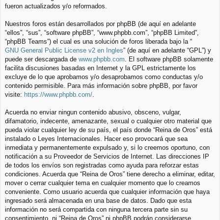
fueron actualizados y/o reformados.
Nuestros foros están desarrollados por phpBB (de aquí en adelante
“ellos”, “sus”, “software phpBB”, “www.phpbb.com”, “phpBB Limited”,
“phpBB Teams”) el cual es una solución de foros liberada bajo la “
GNU General Public License v2 en Ingles
” (de aquí en adelante “GPL”) y
puede ser descargada de
www.phpbb.com
. El software phpBB solamente
facilita discusiones basadas en Internet y la GPL estrictamente los
excluye de lo que aprobamos y/o desaprobamos como conductas y/o
contenido permisible. Para más información sobre phpBB, por favor
visite:
https://www.phpbb.com/
.
Acuerda no enviar ningun contenido abusivo, obsceno, vulgar,
difamatorio, indecente, amenazante, sexual o cualquier otro material que
pueda violar cualquier ley de su país, el país donde “Reina de Oros” está
instalado o Leyes Internacionales. Hacer eso provocará que sea
inmediata y permanentemente expulsado y, si lo creemos oportuno, con
notificación a su Proveedor de Servicios de Internet. Las direcciones IP
de todos los envíos son registradas como ayuda para reforzar estas
condiciones. Acuerda que “Reina de Oros” tiene derecho a eliminar, editar,
mover o cerrar cualquier tema en cualquier momento que lo creamos
conveniente. Como usuario acuerda que cualquier información que haya
ingresado será almacenada en una base de datos. Dado que esta
información no será compartida con ninguna tercera parte sin su
consentimiento, ni “Reina de Oros” ni phpBB podrán considerarse