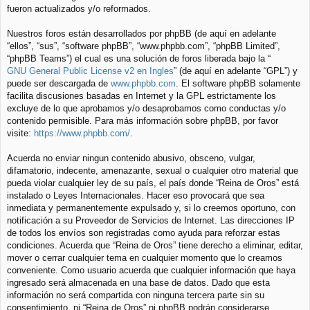
fueron actualizados y/o reformados.
Nuestros foros están desarrollados por phpBB (de aquí en adelante
“ellos”, “sus”, “software phpBB”, “www.phpbb.com”, “phpBB Limited”,
“phpBB Teams”) el cual es una solución de foros liberada bajo la “
GNU General Public License v2 en Ingles
” (de aquí en adelante “GPL”) y
puede ser descargada de
www.phpbb.com
. El software phpBB solamente
facilita discusiones basadas en Internet y la GPL estrictamente los
excluye de lo que aprobamos y/o desaprobamos como conductas y/o
contenido permisible. Para más información sobre phpBB, por favor
visite:
https://www.phpbb.com/
.
Acuerda no enviar ningun contenido abusivo, obsceno, vulgar,
difamatorio, indecente, amenazante, sexual o cualquier otro material que
pueda violar cualquier ley de su país, el país donde “Reina de Oros” está
instalado o Leyes Internacionales. Hacer eso provocará que sea
inmediata y permanentemente expulsado y, si lo creemos oportuno, con
notificación a su Proveedor de Servicios de Internet. Las direcciones IP
de todos los envíos son registradas como ayuda para reforzar estas
condiciones. Acuerda que “Reina de Oros” tiene derecho a eliminar, editar,
mover o cerrar cualquier tema en cualquier momento que lo creamos
conveniente. Como usuario acuerda que cualquier información que haya
ingresado será almacenada en una base de datos. Dado que esta
información no será compartida con ninguna tercera parte sin su
consentimiento, ni “Reina de Oros” ni phpBB podrán considerarse