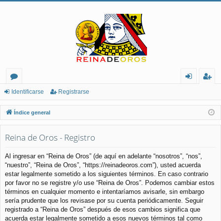
or
de
eg
Identificarse
Registrarse
os
nt
ist
Índice general
ifi
ra
Reina de Oros - Registro
ca
rs
rs
e
Al ingresar en “Reina de Oros” (de aquí en adelante “nosotros”, “nos”,
“nuestro”, “Reina de Oros”, “https://reinadeoros.com”), usted acuerda
e
estar legalmente sometido a los siguientes términos. En caso contrario
por favor no se registre y/o use “Reina de Oros”. Podemos cambiar estos
términos en cualquier momento e intentaríamos avisarle, sin embargo
sería prudente que los revisase por su cuenta periódicamente. Seguir
registrado a “Reina de Oros” después de esos cambios significa que
acuerda estar legalmente sometido a esos nuevos términos tal como