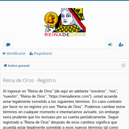
or
de
eg
Identificarse
Registrarse
os
nt
ist
Índice general
ifi
ra
Reina de Oros - Registro
ca
rs
rs
e
Al ingresar en “Reina de Oros” (de aquí en adelante “nosotros”, “nos”,
“nuestro”, “Reina de Oros”, “https://reinadeoros.com”), usted acuerda
e
estar legalmente sometido a los siguientes términos. En caso contrario
por favor no se registre y/o use “Reina de Oros”. Podemos cambiar estos
términos en cualquier momento e intentaríamos avisarle, sin embargo
sería prudente que los revisase por su cuenta periódicamente. Seguir
registrado a “Reina de Oros” después de esos cambios significa que
acuerda estar legalmente sometido a esos nuevos términos tal como