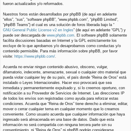
fueron actualizados y/o reformados.
Nuestros foros están desarrollados por phpBB (de aquí en adelante
“ellos”, “sus”, “software phpBB”, “www.phpbb.com”, “phpBB Limited”,
“phpBB Teams”) el cual es una solución de foros liberada bajo la “
GNU General Public License v2 en Ingles
” (de aquí en adelante “GPL”) y
puede ser descargada de
www.phpbb.com
. El software phpBB solamente
facilita discusiones basadas en Internet y la GPL estrictamente los
excluye de lo que aprobamos y/o desaprobamos como conductas y/o
contenido permisible. Para más información sobre phpBB, por favor
visite:
https://www.phpbb.com/
.
Acuerda no enviar ningun contenido abusivo, obsceno, vulgar,
difamatorio, indecente, amenazante, sexual o cualquier otro material que
pueda violar cualquier ley de su país, el país donde “Reina de Oros” está
instalado o Leyes Internacionales. Hacer eso provocará que sea
inmediata y permanentemente expulsado y, si lo creemos oportuno, con
notificación a su Proveedor de Servicios de Internet. Las direcciones IP
de todos los envíos son registradas como ayuda para reforzar estas
condiciones. Acuerda que “Reina de Oros” tiene derecho a eliminar, editar,
mover o cerrar cualquier tema en cualquier momento que lo creamos
conveniente. Como usuario acuerda que cualquier información que haya
ingresado será almacenada en una base de datos. Dado que esta
información no será compartida con ninguna tercera parte sin su
consentimiento, ni “Reina de Oros” ni phpBB podrán considerarse