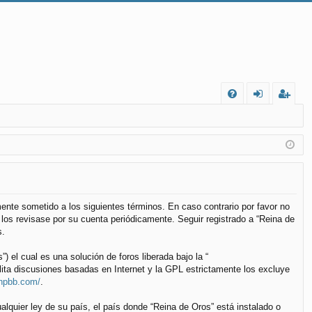
FA
de
eg
Q
nt
ist
ifi
ra
ca
rs
rs
e
lmente sometido a los siguientes términos. En caso contrario por favor no
los revisase por su cuenta periódicamente. Seguir registrado a “Reina de
e
s.
el cual es una solución de foros liberada bajo la “
lita discusiones basadas en Internet y la GPL estrictamente los excluye
phpbb.com/
.
alquier ley de su país, el país donde “Reina de Oros” está instalado o