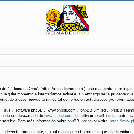
uestro”, “Reina de Oros”, “https://reinadeoros.com”), usted acuerda estar lega
cualquier momento e intentaríamos avisarle, sin embargo sería prudente que 
ometido a esos nuevos términos tal como fueron actualizados y/o reformado
”, “sus”, “software phpBB”, “www.phpbb.com”, “phpBB Limited”, “phpBB Teams”) 
y puede ser descargada de
www.phpbb.com
. El software phpBB solamente faci
misible. Para más información sobre phpBB, por favor visite:
https://www.
 indecente, amenazante, sexual o cualquier otro material que pueda violar cu