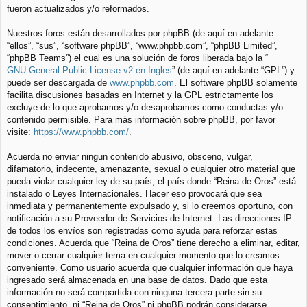
fueron actualizados y/o reformados.
Nuestros foros están desarrollados por phpBB (de aquí en adelante
“ellos”, “sus”, “software phpBB”, “www.phpbb.com”, “phpBB Limited”,
“phpBB Teams”) el cual es una solución de foros liberada bajo la “
GNU General Public License v2 en Ingles
” (de aquí en adelante “GPL”) y
puede ser descargada de
www.phpbb.com
. El software phpBB solamente
facilita discusiones basadas en Internet y la GPL estrictamente los
excluye de lo que aprobamos y/o desaprobamos como conductas y/o
contenido permisible. Para más información sobre phpBB, por favor
visite:
https://www.phpbb.com/
.
Acuerda no enviar ningun contenido abusivo, obsceno, vulgar,
difamatorio, indecente, amenazante, sexual o cualquier otro material que
pueda violar cualquier ley de su país, el país donde “Reina de Oros” está
instalado o Leyes Internacionales. Hacer eso provocará que sea
inmediata y permanentemente expulsado y, si lo creemos oportuno, con
notificación a su Proveedor de Servicios de Internet. Las direcciones IP
de todos los envíos son registradas como ayuda para reforzar estas
condiciones. Acuerda que “Reina de Oros” tiene derecho a eliminar, editar,
mover o cerrar cualquier tema en cualquier momento que lo creamos
conveniente. Como usuario acuerda que cualquier información que haya
ingresado será almacenada en una base de datos. Dado que esta
información no será compartida con ninguna tercera parte sin su
consentimiento, ni “Reina de Oros” ni phpBB podrán considerarse