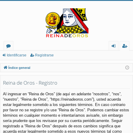
or
de
eg
Identificarse
Registrarse
os
nt
ist
Índice general
ifi
ra
Reina de Oros - Registro
ca
rs
rs
e
Al ingresar en “Reina de Oros” (de aquí en adelante “nosotros”, “nos”,
“nuestro”, “Reina de Oros”, “https://reinadeoros.com”), usted acuerda
e
estar legalmente sometido a los siguientes términos. En caso contrario
por favor no se registre y/o use “Reina de Oros”. Podemos cambiar estos
términos en cualquier momento e intentaríamos avisarle, sin embargo
sería prudente que los revisase por su cuenta periódicamente. Seguir
registrado a “Reina de Oros” después de esos cambios significa que
acuerda estar legalmente sometido a esos nuevos términos tal como