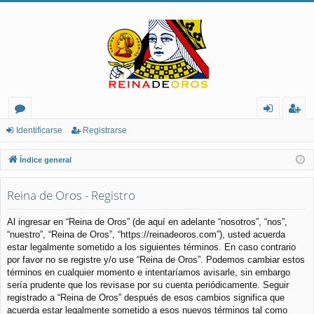
or
de
eg
Identificarse
Registrarse
os
nt
ist
Índice general
ifi
ra
Reina de Oros - Registro
ca
rs
rs
e
Al ingresar en “Reina de Oros” (de aquí en adelante “nosotros”, “nos”,
“nuestro”, “Reina de Oros”, “https://reinadeoros.com”), usted acuerda
e
estar legalmente sometido a los siguientes términos. En caso contrario
por favor no se registre y/o use “Reina de Oros”. Podemos cambiar estos
términos en cualquier momento e intentaríamos avisarle, sin embargo
sería prudente que los revisase por su cuenta periódicamente. Seguir
registrado a “Reina de Oros” después de esos cambios significa que
acuerda estar legalmente sometido a esos nuevos términos tal como