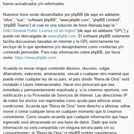
fueron actualizados y/o reformados.
Nuestros foros están desarrollados por phpBB (de aquí en adelante
“ellos”, “sus”, “software phpBB”, “www.phpbb.com”, “phpBB Limited”,
“phpBB Teams”) el cual es una solución de foros liberada bajo la “
GNU General Public License v2 en Ingles
” (de aquí en adelante “GPL”) y
puede ser descargada de
www.phpbb.com
. El software phpBB solamente
facilita discusiones basadas en Internet y la GPL estrictamente los
excluye de lo que aprobamos y/o desaprobamos como conductas y/o
contenido permisible. Para más información sobre phpBB, por favor
visite:
https://www.phpbb.com/
.
Acuerda no enviar ningun contenido abusivo, obsceno, vulgar,
difamatorio, indecente, amenazante, sexual o cualquier otro material que
pueda violar cualquier ley de su país, el país donde “Reina de Oros” está
instalado o Leyes Internacionales. Hacer eso provocará que sea
inmediata y permanentemente expulsado y, si lo creemos oportuno, con
notificación a su Proveedor de Servicios de Internet. Las direcciones IP
de todos los envíos son registradas como ayuda para reforzar estas
condiciones. Acuerda que “Reina de Oros” tiene derecho a eliminar, editar,
mover o cerrar cualquier tema en cualquier momento que lo creamos
conveniente. Como usuario acuerda que cualquier información que haya
ingresado será almacenada en una base de datos. Dado que esta
información no será compartida con ninguna tercera parte sin su
consentimiento, ni “Reina de Oros” ni phpBB podrán considerarse