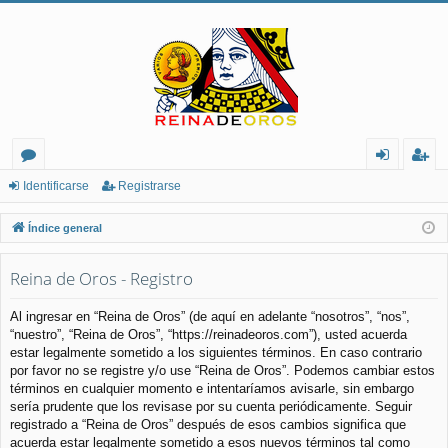
or
de
eg
Identificarse
Registrarse
os
nt
ist
Índice general
ifi
ra
Reina de Oros - Registro
ca
rs
rs
e
Al ingresar en “Reina de Oros” (de aquí en adelante “nosotros”, “nos”,
“nuestro”, “Reina de Oros”, “https://reinadeoros.com”), usted acuerda
e
estar legalmente sometido a los siguientes términos. En caso contrario
por favor no se registre y/o use “Reina de Oros”. Podemos cambiar estos
términos en cualquier momento e intentaríamos avisarle, sin embargo
sería prudente que los revisase por su cuenta periódicamente. Seguir
registrado a “Reina de Oros” después de esos cambios significa que
acuerda estar legalmente sometido a esos nuevos términos tal como