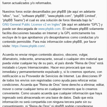
fueron actualizados y/o reformados.
Nuestros foros están desarrollados por phpBB (de aquí en adelante
“ellos”, “sus”, “software phpBB”, “www.phpbb.com”, “phpBB Limited”,
“phpBB Teams”) el cual es una solución de foros liberada bajo la “
GNU General Public License v2 en Ingles
” (de aquí en adelante “GPL”) y
puede ser descargada de
www.phpbb.com
. El software phpBB solamente
facilita discusiones basadas en Internet y la GPL estrictamente los
excluye de lo que aprobamos y/o desaprobamos como conductas y/o
contenido permisible. Para más información sobre phpBB, por favor
visite:
https://www.phpbb.com/
.
Acuerda no enviar ningun contenido abusivo, obsceno, vulgar,
difamatorio, indecente, amenazante, sexual o cualquier otro material que
pueda violar cualquier ley de su país, el país donde “Reina de Oros” está
instalado o Leyes Internacionales. Hacer eso provocará que sea
inmediata y permanentemente expulsado y, si lo creemos oportuno, con
notificación a su Proveedor de Servicios de Internet. Las direcciones IP
de todos los envíos son registradas como ayuda para reforzar estas
condiciones. Acuerda que “Reina de Oros” tiene derecho a eliminar, editar,
mover o cerrar cualquier tema en cualquier momento que lo creamos
conveniente. Como usuario acuerda que cualquier información que haya
ingresado será almacenada en una base de datos. Dado que esta
información no será compartida con ninguna tercera parte sin su
consentimiento, ni “Reina de Oros” ni phpBB podrán considerarse