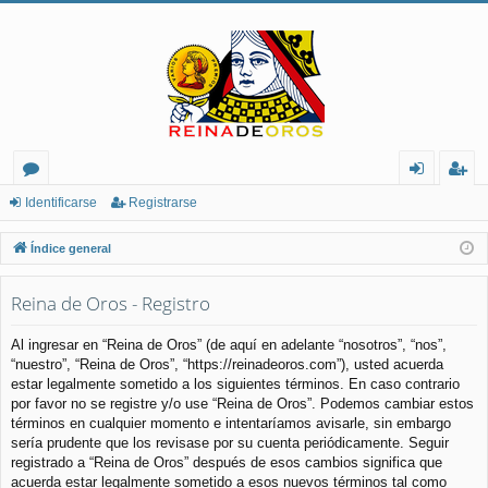
or
de
eg
Identificarse
Registrarse
os
nt
ist
Índice general
ifi
ra
Reina de Oros - Registro
ca
rs
rs
e
Al ingresar en “Reina de Oros” (de aquí en adelante “nosotros”, “nos”,
“nuestro”, “Reina de Oros”, “https://reinadeoros.com”), usted acuerda
e
estar legalmente sometido a los siguientes términos. En caso contrario
por favor no se registre y/o use “Reina de Oros”. Podemos cambiar estos
términos en cualquier momento e intentaríamos avisarle, sin embargo
sería prudente que los revisase por su cuenta periódicamente. Seguir
registrado a “Reina de Oros” después de esos cambios significa que
acuerda estar legalmente sometido a esos nuevos términos tal como