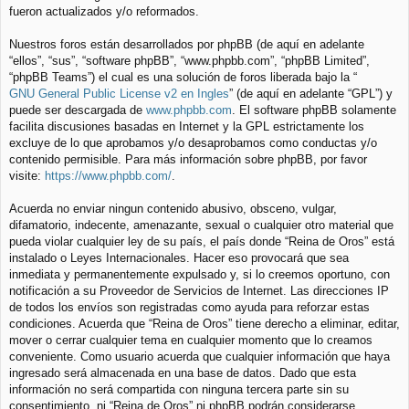
fueron actualizados y/o reformados.
Nuestros foros están desarrollados por phpBB (de aquí en adelante
“ellos”, “sus”, “software phpBB”, “www.phpbb.com”, “phpBB Limited”,
“phpBB Teams”) el cual es una solución de foros liberada bajo la “
GNU General Public License v2 en Ingles
” (de aquí en adelante “GPL”) y
puede ser descargada de
www.phpbb.com
. El software phpBB solamente
facilita discusiones basadas en Internet y la GPL estrictamente los
excluye de lo que aprobamos y/o desaprobamos como conductas y/o
contenido permisible. Para más información sobre phpBB, por favor
visite:
https://www.phpbb.com/
.
Acuerda no enviar ningun contenido abusivo, obsceno, vulgar,
difamatorio, indecente, amenazante, sexual o cualquier otro material que
pueda violar cualquier ley de su país, el país donde “Reina de Oros” está
instalado o Leyes Internacionales. Hacer eso provocará que sea
inmediata y permanentemente expulsado y, si lo creemos oportuno, con
notificación a su Proveedor de Servicios de Internet. Las direcciones IP
de todos los envíos son registradas como ayuda para reforzar estas
condiciones. Acuerda que “Reina de Oros” tiene derecho a eliminar, editar,
mover o cerrar cualquier tema en cualquier momento que lo creamos
conveniente. Como usuario acuerda que cualquier información que haya
ingresado será almacenada en una base de datos. Dado que esta
información no será compartida con ninguna tercera parte sin su
consentimiento, ni “Reina de Oros” ni phpBB podrán considerarse