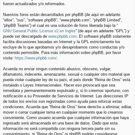
fueron actualizados y/o reformados.
Nuestros foros están desarrollados por phpBB (de aquí en adelante
“ellos”, “sus”, “software phpBB”, “www.phpbb.com”, “phpBB Limited”,
“phpBB Teams”) el cual es una solución de foros liberada bajo la “
GNU General Public License v2 en Ingles
” (de aquí en adelante “GPL”) y
puede ser descargada de
www.phpbb.com
. El software phpBB solamente
facilita discusiones basadas en Internet y la GPL estrictamente los
excluye de lo que aprobamos y/o desaprobamos como conductas y/o
contenido permisible. Para más información sobre phpBB, por favor
visite:
https://www.phpbb.com/
.
Acuerda no enviar ningun contenido abusivo, obsceno, vulgar,
difamatorio, indecente, amenazante, sexual o cualquier otro material que
pueda violar cualquier ley de su país, el país donde “Reina de Oros” está
instalado o Leyes Internacionales. Hacer eso provocará que sea
inmediata y permanentemente expulsado y, si lo creemos oportuno, con
notificación a su Proveedor de Servicios de Internet. Las direcciones IP
de todos los envíos son registradas como ayuda para reforzar estas
condiciones. Acuerda que “Reina de Oros” tiene derecho a eliminar, editar,
mover o cerrar cualquier tema en cualquier momento que lo creamos
conveniente. Como usuario acuerda que cualquier información que haya
ingresado será almacenada en una base de datos. Dado que esta
información no será compartida con ninguna tercera parte sin su
consentimiento, ni “Reina de Oros” ni phpBB podrán considerarse