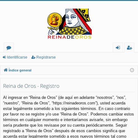
or
de
eg
Identificarse
Registrarse
os
nt
ist
Índice general
ifi
ra
Reina de Oros - Registro
ca
rs
rs
e
Al ingresar en “Reina de Oros” (de aquí en adelante “nosotros”, “nos”,
“nuestro”, “Reina de Oros”, “https://reinadeoros.com”), usted acuerda
e
estar legalmente sometido a los siguientes términos. En caso contrario
por favor no se registre y/o use “Reina de Oros”. Podemos cambiar estos
términos en cualquier momento e intentaríamos avisarle, sin embargo
sería prudente que los revisase por su cuenta periódicamente. Seguir
registrado a “Reina de Oros” después de esos cambios significa que
acuerda estar legalmente sometido a esos nuevos términos tal como